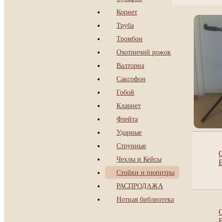
Корнет
Труба
Тромбон
Охотничий рожок
Валторна
Саксофон
Гобой
Кларнет
Флейта
Ударные
Струнные
Чехлы и Кейсы
Стойки и пюпитры
РАСПРОДАЖА
Нотная библиотека