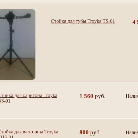
Стойка для тубы Troyka TS-01
4 
Стойка для баритона Troyka
1 560
руб.
Нали
да
BS-01
Стойка для валторны Troyka
800
руб.
Нали
да
FHS-01