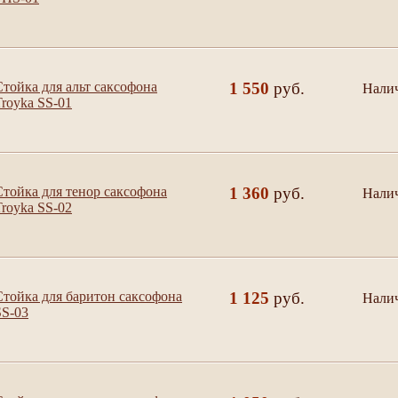
Стойка для альт саксофона
1 550
руб.
Нали
да
Troyka SS-01
Стойка для тенор саксофона
1 360
руб.
Нали
да
Troyka SS-02
Стойка для баритон саксофона
1 125
руб.
Нали
да
SS-03