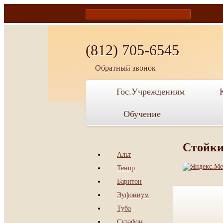
home
vkontakte
facebook
(812) 705-6545
Обратный звонок
Гос.Учреждениям
Обучение
Стойки
Альт
Тенор
Баритон
Эуфониум
Туба
Сузафон