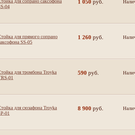
Стойка для сопрано саксофона
1 050
руб.
Нали
да
SS-04
Стойка для прямого сопрано
1 260
руб.
Нали
да
саксофона SS-05
Стойка для тромбона Troyka
590
руб.
Нали
да
TRS-01
Стойка для сюзафона Troyka
8 900
руб.
Нали
да
SP-01