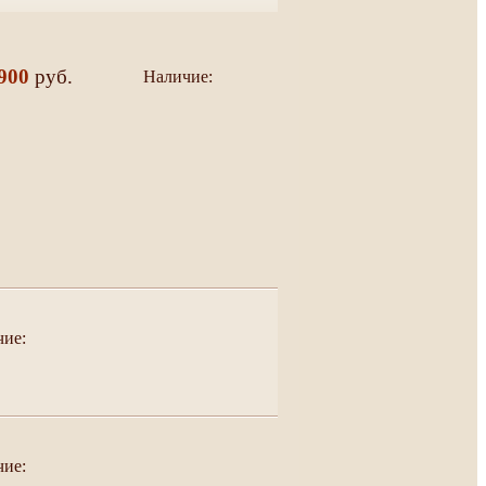
900
руб.
Наличие:
да
чие:
чие: