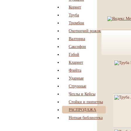
Корнет
Труба
Тромбон
Охотничий рожок
Валторна
Саксофон
Гобой
Кларнет
Флейта
Ударные
Струнные
Чехлы и Кейсы
Стойки и пюпитры
РАСПРОДАЖА
Нотная библиотека