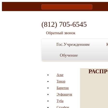
home
vkontakte
facebook
(812) 705-6545
Обратный звонок
Гос.Учреждениям
Обучение
РАСП
Альт
Тенор
Баритон
Эуфониум
Туба
Сузафон