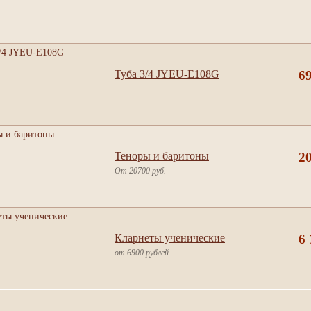
Туба 3/4 JYEU-E108G
6
Теноры и баритоны
2
От 20700 руб.
Кларнеты ученические
6 
от 6900 рублей