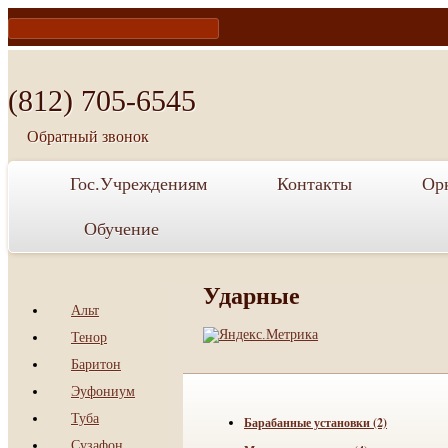
te
acebook
(812) 705-6545
Обратный звонок
Гос.Учреждениям
Контакты
Ор
Обучение
Ударные
Альт
Тенор
Баритон
Эуфониум
Туба
Барабанные установки (2)
Сузафон