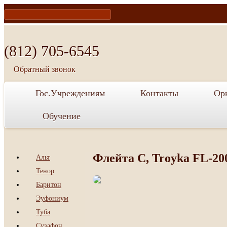
te
acebook
(812) 705-6545
Обратный звонок
Гос.Учреждениям
Контакты
Ор
Обучение
Флейта С, Troyka FL-20
Альт
Тенор
Баритон
Эуфониум
Туба
Сузафон