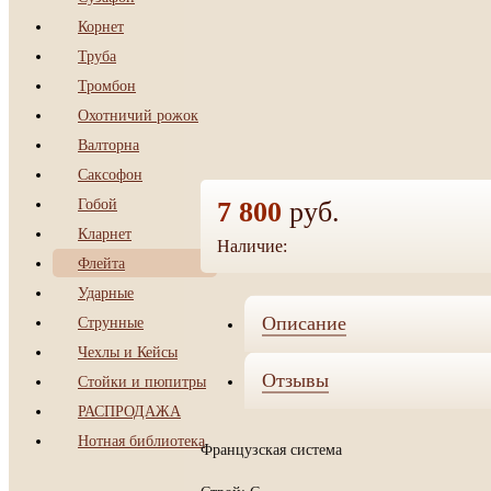
Корнет
Труба
Тромбон
Охотничий рожок
Валторна
Саксофон
Гобой
7 800
руб.
Кларнет
Наличие:
да
Флейта
Ударные
Струнные
Описание
Чехлы и Кейсы
Отзывы
Стойки и пюпитры
РАСПРОДАЖА
Нотная библиотека
Французская система