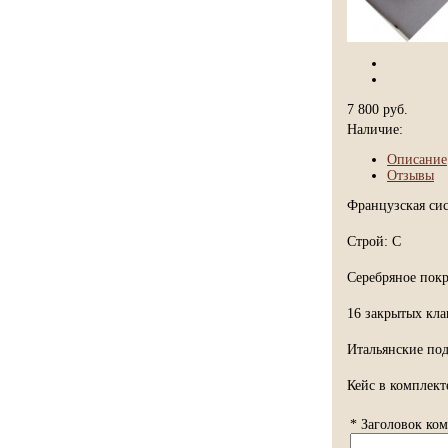
7 800
руб.
да
Наличие:
Описание
Отзывы
Французская си
Строй: C
Серебряное пок
16 закрытых кл
Итальянские по
Кейс в комплект
* Заголовок ко