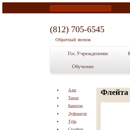
home
vkontakte
facebook
(812) 705-6545
Обратный звонок
Гос.Учреждениям
Обучение
Альт
Флейта 
Тенор
Баритон
Эуфониум
Туба
Сузафон