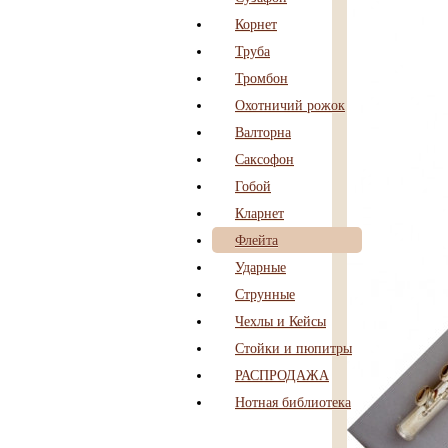
Корнет
Труба
Тромбон
Охотничий рожок
Валторна
Саксофон
Гобой
Кларнет
Флейта
Ударные
Струнные
Чехлы и Кейсы
Стойки и пюпитры
РАСПРОДАЖА
Нотная библиотека