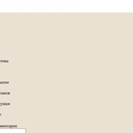
стема
рытие
апанов
душки
е
мментария: