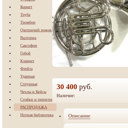
Корнет
Труба
Тромбон
Охотничий рожок
Валторна
Саксофон
Гобой
Кларнет
Флейта
Ударные
Струнные
30 400
руб.
Чехлы и Кейсы
Наличие:
да
Стойки и пюпитры
РАСПРОДАЖА
Нотная библиотека
Описание