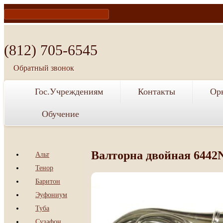
te
acebook
(812) 705-6545
Обратный звонок
Гос.Учреждениям
Контакты
Ор
Обучение
Валторна двойная 6442
Альт
Тенор
Баритон
Эуфониум
Туба
Сузафон