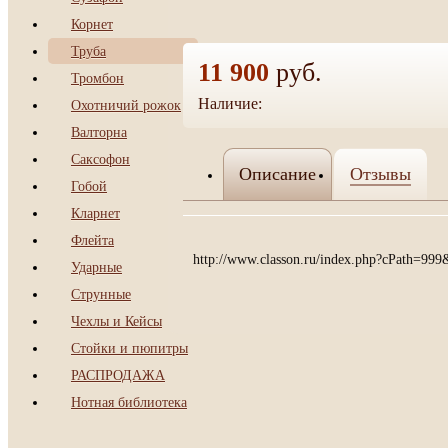
Корнет
Труба
11 900
руб.
Тромбон
Охотничий рожок
Наличие:
да
Валторна
Саксофон
Описание
Отзывы
Гобой
Кларнет
Флейта
http://www.classon.ru/index.php?cPath=999
Ударные
Струнные
Чехлы и Кейсы
Стойки и пюпитры
РАСПРОДАЖА
Нотная библиотека