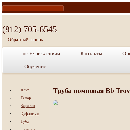
te
acebook
(812) 705-6545
Обратный звонок
Гос.Учреждениям
Контакты
Ор
Обучение
Труба помповая Bb Troy
Альт
Тенор
Баритон
Эуфониум
Туба
Сузафон